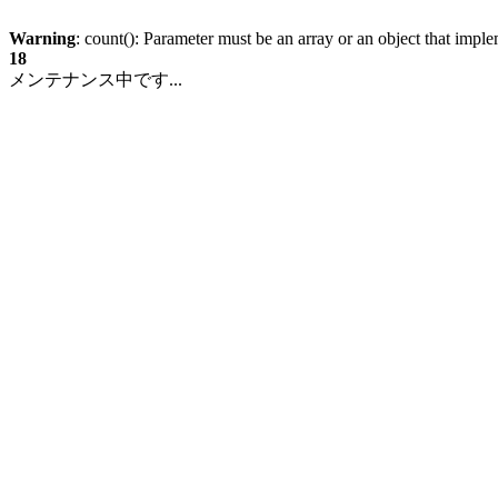
Warning
: count(): Parameter must be an array or an object that imp
18
メンテナンス中です...